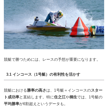
競艇で勝つためには、レースの予想が重要になります。
3.1 インコース（1号艇）の有利性を活かす
競艇における
勝率の高さ
は、1号艇＝インコースの
スター
ト成功率
と直結します。特に
住之江
や
桐生
では、1号艇の
平均勝率
が6割超えというデータも。