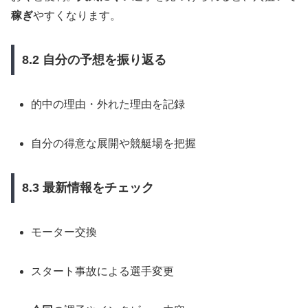
稼ぎ
やすくなります。
8.2 自分の予想を振り返る
的中の理由・外れた理由を記録
自分の得意な展開や競艇場を把握
8.3 最新情報をチェック
モーター交換
スタート事故による選手変更