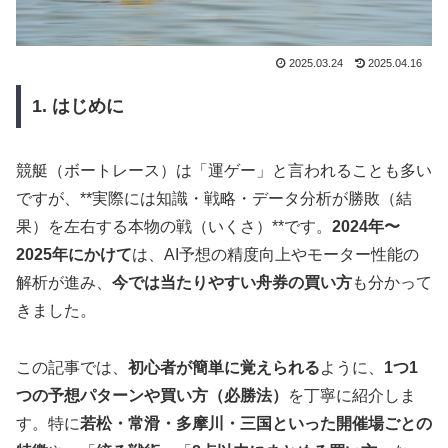
2025.03.24
2025.04.16
1. はじめに
競艇（ボートレース）は「運ゲー」と言われることも多い
ですが、**実際には知識・戦略・データ分析が勝敗（結
果）を左右する本物の戦（いくさ）**です。
2024年〜
2025年にかけて
は、AI予想の精度向上やモーター性能の
解析が進み、
今では当たりやすい舟券の買い方
も分かって
きました。
この記事では、
初心者が簡単に覚えられる
ように、
1つ1
つの予想パターンや買い方（必勝法）
を丁寧に紹介しま
す。特に
若松・常滑・多摩川・三国といった開催場ごとの