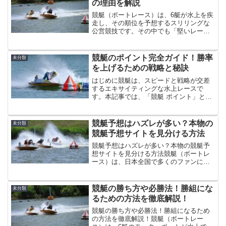
の理由を解説
競艇（ボートレース）は、6艇が水上を疾
走し、その順位を予想するスリリングな
公営競技です。その中でも「堅いレー
ス」、つまり予想が比較的容易で的中率
の高い買い目のレースを狙うことは、安
定した収益を目指す上で重要な戦略とな
競艇のポイント完全ガイド！勝率
未分類
ります。本記事では、競艇...
を上げるための戦略と秘訣
はじめに競艇は、スピードと戦略が交差
するエキサイティングな水上レースで
す。本記事では、「競艇 ポイント」とい
うテーマに基づき、競艇の基本から上級
者向けの戦略まで詳しく解説します。競
艇初心者から経験者まで、すべての方が
競艇予想はハズレが多い？本物の
未分類
楽しめる内容になっていま...
競艇予想サイトを見分ける方法
競艇予想はハズレが多い？本物の競艇予
想サイトを見分ける方法競艇（ボートレ
ース）は、日本全国で多くのファンに親
しまれる公営競技の一つです。その魅力
の一つとして、レース結果を予想し、的
中させる楽しみがあります。しかし、競
競艇の勝ち方や必勝法！勝組にな
未分類
艇の予想は多くの要素が絡...
るための方法を徹底解説！
競艇の勝ち方や必勝法！勝組になるため
の方法を徹底解説！競艇（ボートレー