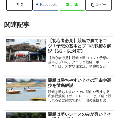
X
Facebook
LINE
コピー
関連記事
【初心者必見】競艇で勝てるコ
未分類
ツ！予想の基本とプロの戦術を解
説【SG・G1対応】
【初心者必見】競艇で勝つコツ！予想の
基本とプロのテクニック競艇（ボートレ
ース）は、大村や住之江、平和島など全
国各地の競艇場で開催されている人気の
スポーツです。6艇が水面でスピードを競
い、迫力ある展開が魅力。SGやG1とい
競艇は勝ちやすい？その理由や裏
未分類
ったグレードレースを...
技を徹底解説
競艇は勝ちやすい？その理由や裏技を徹
底解説競艇（ボートレース）は、6艇で競
われる公営競技であり、他の競技と比べ
て出走数が少ないため、予想がしやすい
とされています。しかし、的中率を高め
るためには、基本的な知識や戦略を理解
競艇は堅いレースのみが良い？そ
未分類
し、適切に活用すること...