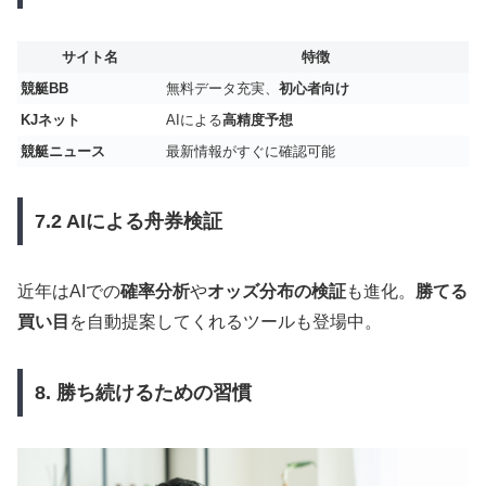
サイト名
特徴
競艇BB
無料データ充実、
初心者向け
KJネット
AIによる
高精度予想
競艇ニュース
最新情報がすぐに確認可能
7.2 AIによる舟券検証
近年はAIでの
確率分析
や
オッズ分布の検証
も進化。
勝てる
買い目
を自動提案してくれるツールも登場中。
8. 勝ち続けるための習慣