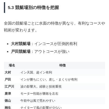
5.3 競艇場別の特徴を把握
全国の競艇場ごとに水面の特徴が異なり、有利なコースや
戦術が変わります。
大村競艇場
：インコースが圧倒的有利
戸田競艇場
：アウトコースが強い
場名
特徴
大村
イン天国、超イン有利
戸田
インが勝ちにくい。差し・まくりが有利
江戸川
波の影響大。経験と技術重視
唐津
モーター性能が勝敗を左右
徳山
午前中は風で荒れやすい
桐生
ナイターで風の影響が少ない