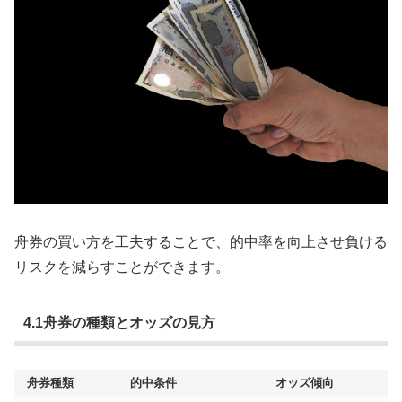
舟券の買い方を工夫することで、的中率を向上させ負ける
リスクを減らすことができます。
4.1舟券の種類とオッズの見方
舟券種類
的中条件
オッズ傾向