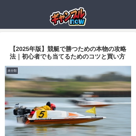
【2025年版】競艇で勝つための本物の攻略
法｜初心者でも当てるためのコツと買い方
未分類