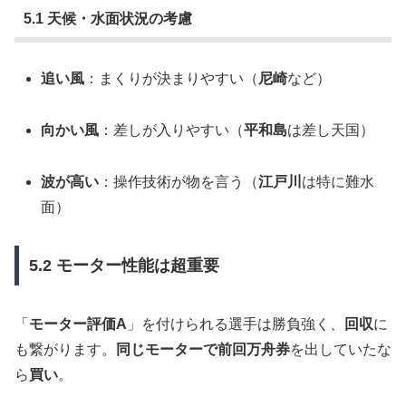
5.1 天候・水面状況の考慮
追い風
：まくりが決まりやすい（
尼崎
など）
向かい風
：差しが入りやすい（
平和島
は差し天国）
波が高い
：操作技術が物を言う（
江戸川
は特に難水
面）
5.2 モーター性能は超重要
「
モーター評価A
」を付けられる選手は勝負強く、
回収
に
も繋がります。
同じモーターで前回万舟券
を出していたな
ら
買い
。