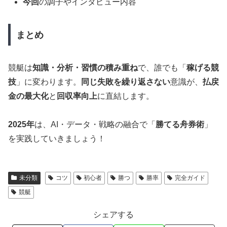
今回
の調子やインタビュー内容
まとめ
競艇は
知識・分析・習慣の積み重ね
で、誰でも「
稼げる競
技
」に変わります。
同じ失敗を繰り返さない
意識が、
払戻
金の最大化
と
回収率向上
に直結します。
2025年
は、AI・データ・戦略の融合で「
勝てる舟券術
」
を実践していきましょう！
未分類
コツ
初心者
勝つ
勝率
完全ガイド
競艇
シェアする