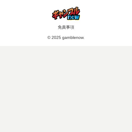
免責事項
© 2025 gamblenow.