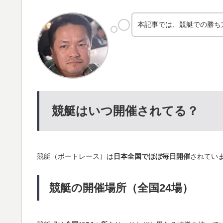
本記事では、競艇での勝ち
競艇はいつ開催されてる？
競艇（ボートレース）は
日本全国でほぼ毎日開催
されてい
競艇の開催場所（全国24場）