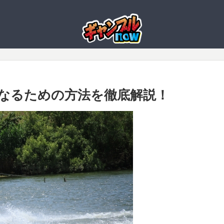
なるための方法を徹底解説！