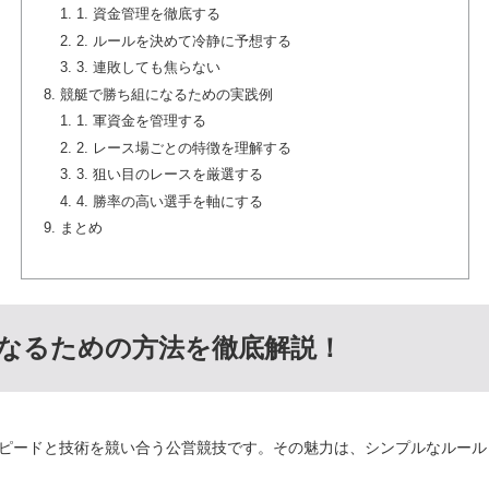
1. 資金管理を徹底する
2. ルールを決めて冷静に予想する
3. 連敗しても焦らない
競艇で勝ち組になるための実践例
1. 軍資金を管理する
2. レース場ごとの特徴を理解する
3. 狙い目のレースを厳選する
4. 勝率の高い選手を軸にする
まとめ
なるための方法を徹底解説！
スピードと技術を競い合う公営競技です。その魅力は、シンプルなルール