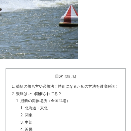
目次
競艇の勝ち方や必勝法！勝組になるための方法を徹底解説！
競艇はいつ開催されてる？
競艇の開催場所（全国24場）
北海道・東北
関東
中部
近畿