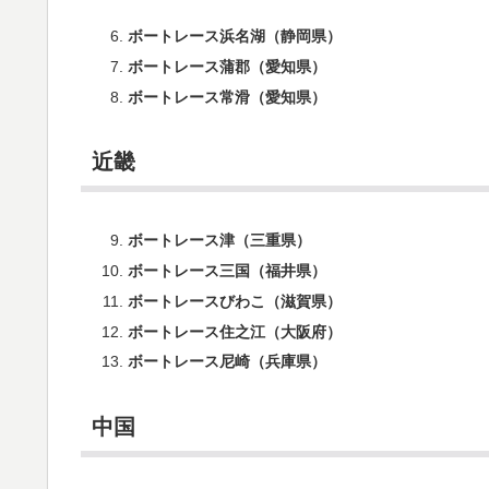
ボートレース浜名湖（静岡県）
ボートレース蒲郡（愛知県）
ボートレース常滑（愛知県）
近畿
ボートレース津（三重県）
ボートレース三国（福井県）
ボートレースびわこ（滋賀県）
ボートレース住之江（大阪府）
ボートレース尼崎（兵庫県）
中国