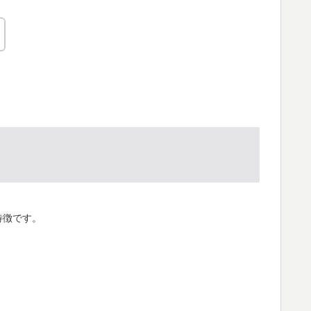
特徴です。