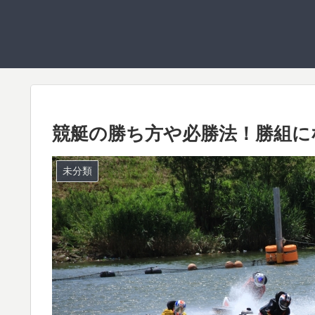
競艇の勝ち方や必勝法！勝組に
未分類